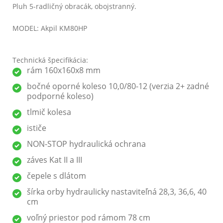
Pluh 5-radličný obracák, obojstranný.
MODEL: Akpil KM80HP
Technická špecifikácia:
rám 160x160x8 mm
bočné oporné koleso 10,0/80-12 (verzia 2+ zadné
podporné koleso)
tlmič kolesa
ističe
NON-STOP hydraulická ochrana
záves Kat II a III
čepele s dlátom
šírka orby hydraulicky nastaviteľná 28,3, 36,6, 40
cm
voľný priestor pod rámom 78 cm