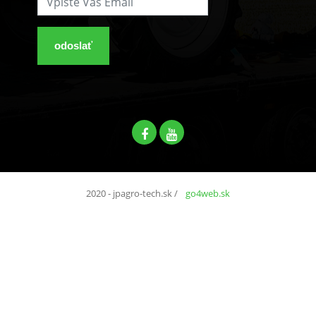
odoslať
2020 - jpagro-tech.sk
/
go4web.sk