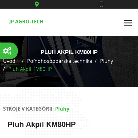
JP AGRO-TECH
PLUH AKPIL KM80HP
Úvod
Poľnohospodárska technika
Pluhy
Pluh Akpil KM80HP
STROJE V KATEGÓRII:
Pluhy
Pluh Akpil KM80HP