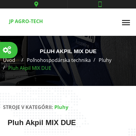
JP AGRO-TECH
PLUH AKPIL MIX DUE
Úvod
Poľnohospodárska technika
Pluhy
Pluh Akpil MIX DUE
STROJE V KATEGÓRII:
Pluhy
Pluh Akpil MIX DUE