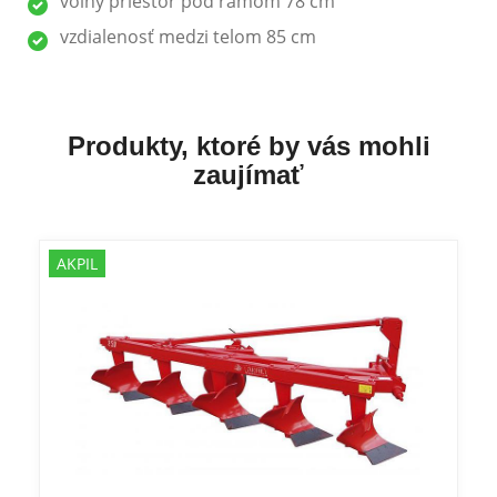
voľný priestor pod rámom 78 cm
vzdialenosť medzi telom 85 cm
Produkty, ktoré by vás mohli
zaujímať
AKPIL