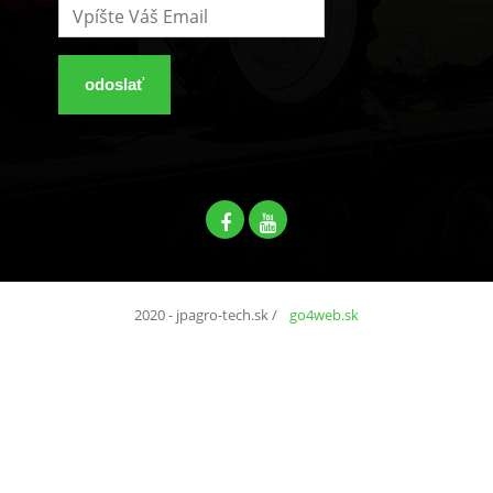
odoslať
2020 - jpagro-tech.sk
/
go4web.sk