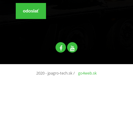
odoslať
2020 - jpagro-tech.sk
/
go4web.sk