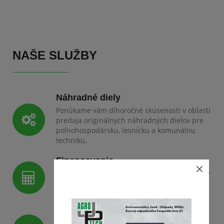
NAŠE SLUŽBY
Náhradné diely
Ponúkame vám dlhoročné skúsenosti v oblasti
predaja originálnych náhradných dielov pre
poľnohospodársku, lesnícku a komunálnu
techniku.
Financovanie
Pomôžeme vám získať výhodné financovanie v
spolupráci s našimi partnermi formou
finančného leasingu, úveru.
Záručný a pozáručný servis