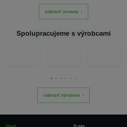
zobraziť oznamy
partneri
Spolupracujeme s výrobcami
zobraziť výrobcov
Úvod
O nás