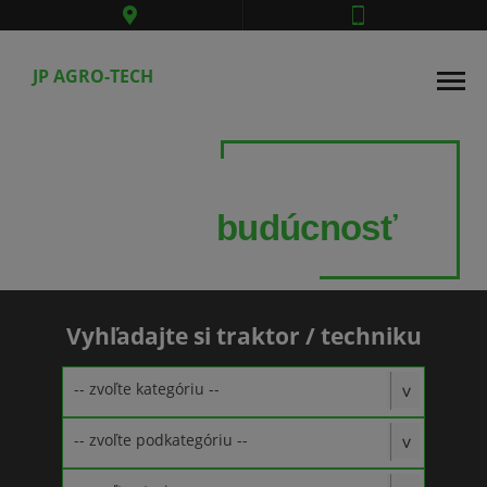
JP AGRO-TECH
Technika
pre vašu
budúcnosť
Vyhľadajte si traktor / techniku