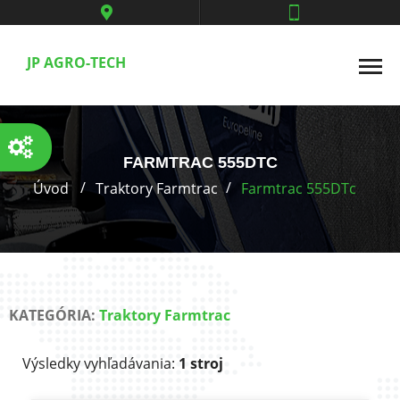
JP AGRO-TECH
FARMTRAC 555DTC
Úvod
Traktory Farmtrac
Farmtrac 555DTc
KATEGÓRIA:
Traktory Farmtrac
Výsledky vyhľadávania:
1 stroj